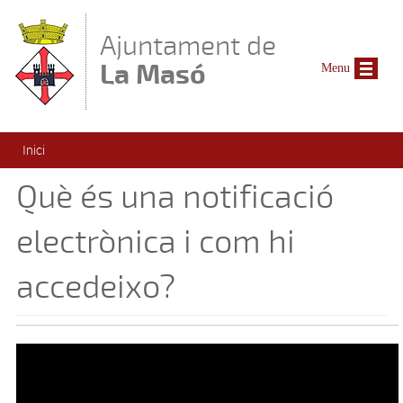
Vés al contingut
Ajuntament de
La Masó
Menu
Esteu aquí
Inici
Què és una notificació
electrònica i com hi
accedeixo?