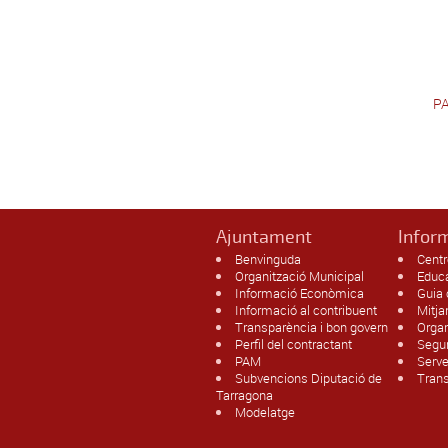
P
Ajuntament
Infor
Benvinguda
Centr
Organització Municipal
Educ
Informació Econòmica
Guia
Informació al contribuent
Mitj
Transparència i bon govern
Organ
Perfil del contractant
Segur
PAM
Serv
Subvencions Diputació de
Trans
Tarragona
Modelatge