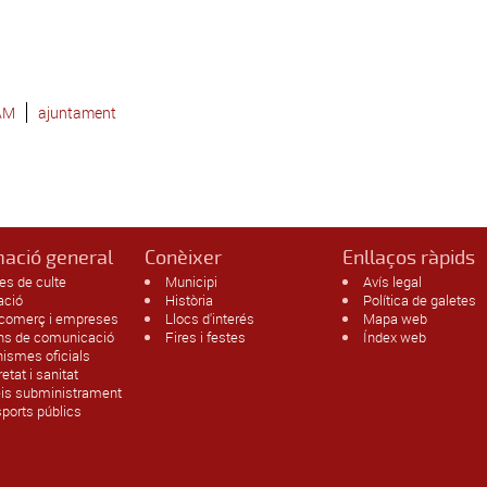
AM
ajuntament
mació general
Conèixer
Enllaços ràpids
es de culte
Municipi
Avís legal
ació
Història
Política de galetes
 comerç i empreses
Llocs d'interés
Mapa web
ans de comunicació
Fires i festes
Índex web
ismes oficials
etat i sanitat
eis subministrament
ports públics