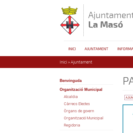
Vés al contingut
Ajuntament
La Masó
INICI
AJUNTAMENT
INFORMA
Esteu aquí
Inici
»
Ajuntament
P
Benvinguda
Organització Municipal
Alcaldia
AJU
Càrrecs Electes
Òrgans de govern
Organització Municipal
Regidoria