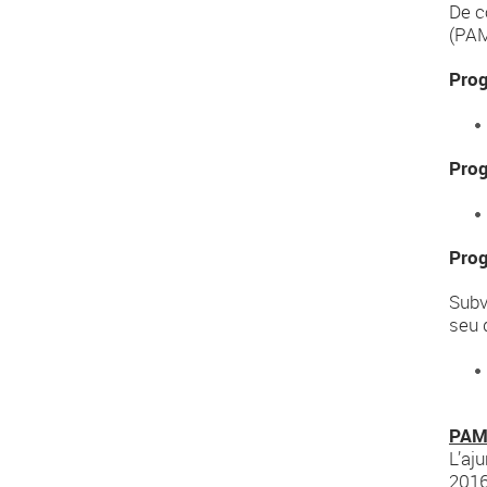
De c
(PAM
Prog
Prog
Prog
Subv
seu 
PAM
L’aj
2016