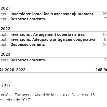
 2021
cepte:
Inversions: Instal·lació ascensor ajuntament
20
cepte:
Despeses corrents
29
 2022
cepte:
Inversions : Arranjament coberta i altres
89
cepte:
Inversions: Adequació antiga seu cooperativa
18
cepte:
Despeses corrents
29
 2023
cepte:
Despeses corrents
29
AL 2020-2023
245.9
 2017
tació de Tarragona: Acord de la Junta de Govern de 15
esembre de 2017