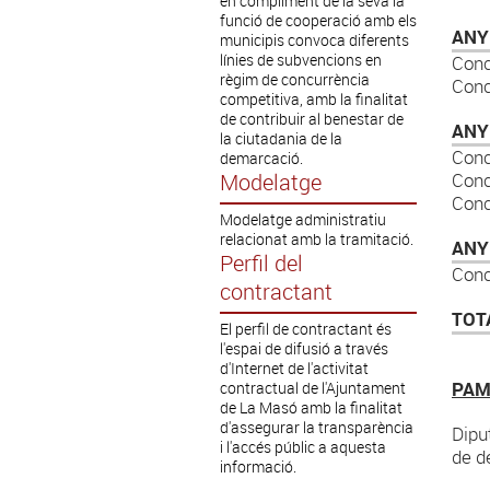
en compliment de la seva la
funció de cooperació amb els
ANY
municipis convoca diferents
línies de subvencions en
Con
règim de concurrència
Con
competitiva, amb la finalitat
de contribuir al benestar de
ANY
la ciutadania de la
Con
demarcació.
Modelatge
Con
Con
Modelatge administratiu
relacionat amb la tramitació.
ANY
Perfil del
Con
contractant
TOT
El perfil de contractant és
l'espai de difusió a través
d'Internet de l'activitat
PAM
contractual de l'Ajuntament
de La Masó amb la finalitat
d'assegurar la transparència
Dipu
i l'accés públic a aquesta
de d
informació.