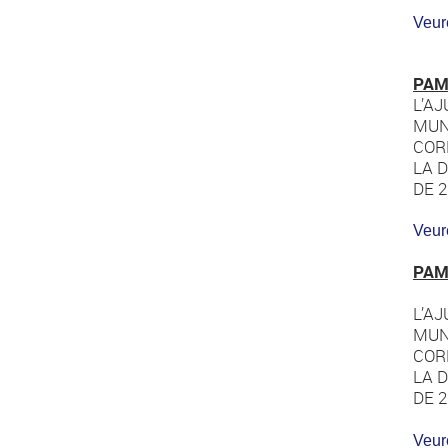
Veur
PAM
L’A
MUNI
COR
LA 
DE 2
Veur
PAM
L’A
MUNI
COR
LA 
DE 2
Veur