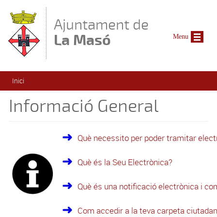
Vés al contingut
Ajuntament de
La Masó
Menu
Esteu aquí
Inici
Informació General
Què necessito per poder tramitar elec
Què és la Seu Electrònica?
Què és una notificació electrònica i c
Com accedir a la teva carpeta ciutada