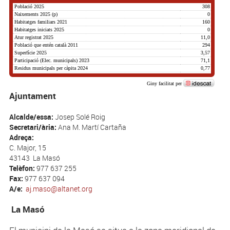
Ajuntament
Alcalde/essa:
Josep Solé Roig
Secretari/ària:
Ana M. Martí Cartaña
Adreça:
C. Major, 15
43143
La Masó
Telèfon:
977 637 255
Fax:
977 637 094
A/e:
aj.maso@altanet.org
La Masó