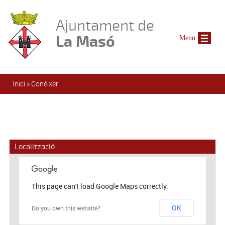
Vés al contingut
Ajuntament de
La Masó
Menu
Esteu aquí
Inici
»
Conèixer
Localització
This page can't load Google Maps correctly.
OK
Do you own this website?