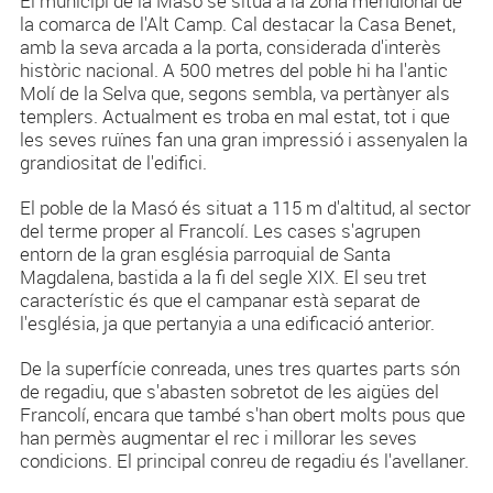
El municipi de la Masó se situa a la zona meridional de
la comarca de l'Alt Camp. Cal destacar la Casa Benet,
amb la seva arcada a la porta, considerada d'interès
històric nacional. A 500 metres del poble hi ha l'antic
Molí de la Selva que, segons sembla, va pertànyer als
templers. Actualment es troba en mal estat, tot i que
les seves ruïnes fan una gran impressió i assenyalen la
grandiositat de l'edifici.
El poble de la Masó és situat a 115 m d'altitud, al sector
del terme proper al Francolí. Les cases s'agrupen
entorn de la gran església parroquial de Santa
Magdalena, bastida a la fi del segle XIX. El seu tret
característic és que el campanar està separat de
l'església, ja que pertanyia a una edificació anterior.
De la superfície conreada, unes tres quartes parts són
de regadiu, que s'abasten sobretot de les aigües del
Francolí, encara que també s'han obert molts pous que
han permès augmentar el rec i millorar les seves
condicions. El principal conreu de regadiu és l'avellaner.