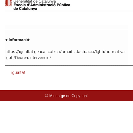
_____________________________________________________________
+ Informació:
https://igualtat.gencat.cat/ca/ambits-dactuacio/lgbti/normativa-
lgbti/Deure-dintervencio/
_____________________________________________________________
igualtat
© Missatge de Copyright