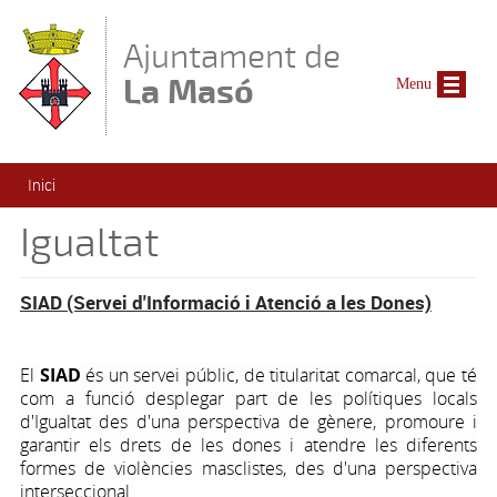
Vés al contingut
Ajuntament de
La Masó
Menu
Esteu aquí
Inici
Igualtat
SIAD (Servei d'Informació i Atenció a les Dones)
El
SIAD
és un servei públic, de titularitat comarcal, que té
com a funció desplegar part de les polítiques locals
d'Igualtat des d'una perspectiva de gènere, promoure i
garantir els drets de les dones i atendre les diferents
formes de violències masclistes, des d'una perspectiva
interseccional.