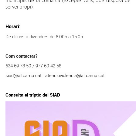
municipis de la comarca (excepte Valls, que disposa de
servei propi).
Horari:
De dilluns a divendres de 8:00h a 15:0h.
Com contactar?
634 69 78 50 / 977 60 42 58
siad@altcamp.cat
atencioviolencia@altcamp.cat
Consulta el tríptic del SIAD