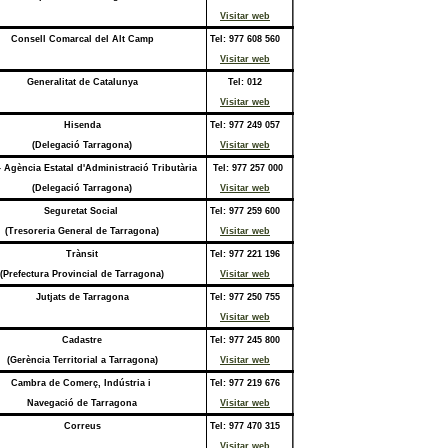
Visitar web
Consell Comarcal del Alt Camp
Tel:
977 608 560
Visitar web
Generalitat de Catalunya
Tel: 012
Visitar web
Hisenda
Tel:
977 249 057
(Delegació Tarragona)
Visitar web
Agència Estatal d'Administració Tributària
Tel:
977 257 000
(Delegació Tarragona)
Visitar web
Seguretat Social
Tel:
977 259 600
(Tresoreria General de Tarragona)
Visitar web
Trànsit
Tel:
977 221 196
(Prefectura Provincial de Tarragona)
Visitar web
Jutjats de Tarragona
Tel:
977 250 755
Visitar web
Cadastre
Tel:
977 245 800
(Gerència Territorial a Tarragona)
Visitar web
Cambra de Comerç, Indústria i
Tel:
977 219 676
Navegació de Tarragona
Visitar web
Correus
Tel:
977 470 315
Visitar web