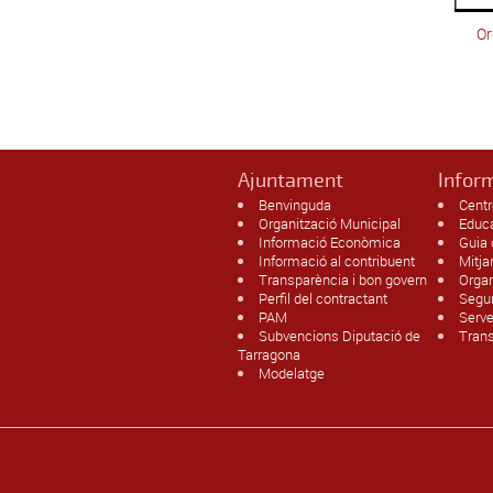
Or
Ajuntament
Infor
Benvinguda
Centr
Organització Municipal
Educ
Informació Econòmica
Guia
Informació al contribuent
Mitj
Transparència i bon govern
Organ
Perfil del contractant
Segur
PAM
Serv
Subvencions Diputació de
Trans
Tarragona
Modelatge