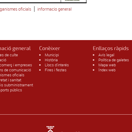
ganismes oficials
informacio general
mació general
Conèixer
Enllaços ràpids
es de culte
Municipi
Avís legal
ació
Història
Política de galetes
 comerç i empreses
Llocs d'interés
Mapa web
ans de comunicació
Fires i festes
Índex web
ismes oficials
etat i sanitat
eis subministrament
ports públics