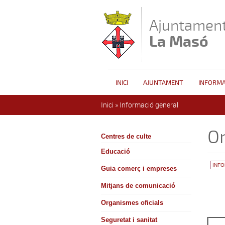
Vés al contingut
Ajuntament
La Masó
INICI
AJUNTAMENT
INFORMA
Esteu aquí
Inici
»
Informació general
Or
Centres de culte
Educació
INF
Guia comerç i empreses
Mitjans de comunicació
Organismes oficials
Seguretat i sanitat