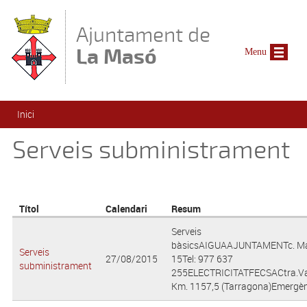
Vés al contingut
Ajuntament de
La Masó
Menu
Esteu aquí
Inici
Serveis subministrament
Títol
Calendari
Resum
Serveis
bàsicsAIGUAAJUNTAMENTc. Ma
Serveis
27/08/2015
15Tel: 977 637
subministrament
255ELECTRICITATFECSACtra.Va
Km. 1157,5 (Tarragona)Emergènc