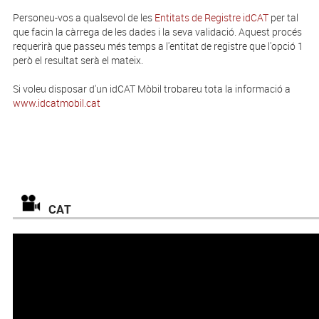
Personeu-vos a qualsevol de les
Entitats de Registre idCAT
per tal
que facin la càrrega de les dades i la seva validació. Aquest procés
requerirà que passeu més temps a l'entitat de registre que l'opció 1
però el resultat serà el mateix.
Si voleu disposar d'un idCAT Mòbil trobareu tota la informació a
www.idcatmobil.cat
CAT