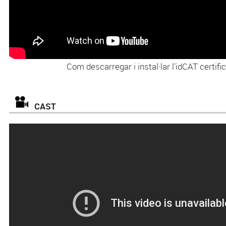
Com descarregar i instal·lar l'idCAT certifi
CAST