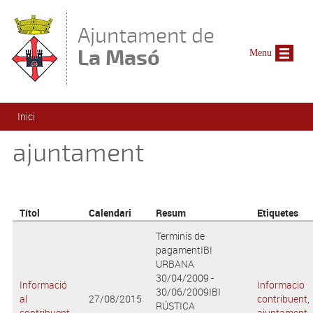
Vés al contingut
Ajuntament de
La Masó
Menu
Esteu aquí
Inici
ajuntament
Títol
Calendari
Resum
Etiquetes
Terminis de
pagamentIBI
URBANA
30/04/2009 -
Informació
Informacio
30/06/2009IBI
al
27/08/2015
contribuent
,
RÚSTICA
contribuent
ajuntament